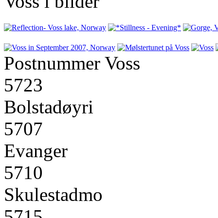
Voss i bilder
Postnummer Voss
5723
Bolstadøyri
5707
Evanger
5710
Skulestadmo
5715