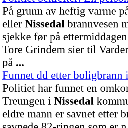
På grunn av heftig varme på
eller
Nissedal
brannvesen mul
sjekke før på ettermiddagen
Tore Grindem sier til Varde
på
...
Funnet dd etter boligbrann 
Politiet har funnet en omko
Treungen i
Nissedal
kommune
eldre mann er savnet etter br
savnede 82-ringen som er n