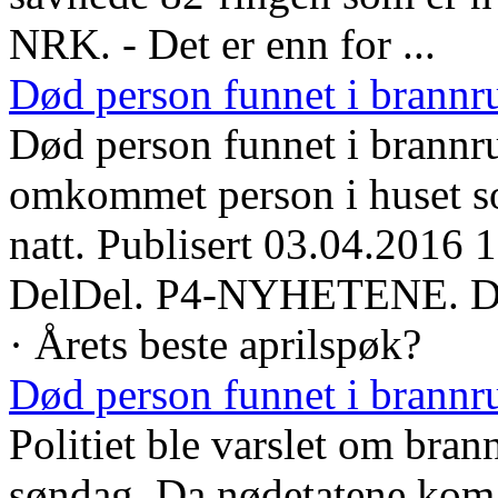
NRK. - Det er enn for ...
Død person funnet i brannr
Død person funnet i brannru
omkommet person i huset s
natt. Publisert 03.04.2016 
DelDel. P4-NYHETENE. Død
· Årets beste aprilspøk?
Død person funnet i brannr
Politiet ble varslet om bran
søndag. Da nødetatene kom f