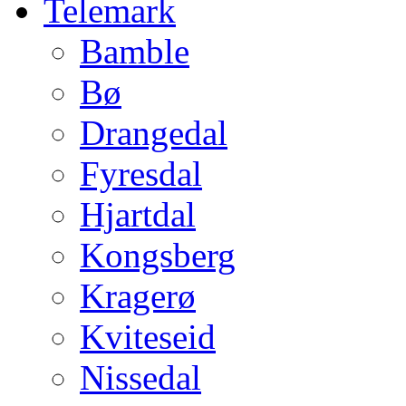
Telemark
Bamble
Bø
Drangedal
Fyresdal
Hjartdal
Kongsberg
Kragerø
Kviteseid
Nissedal