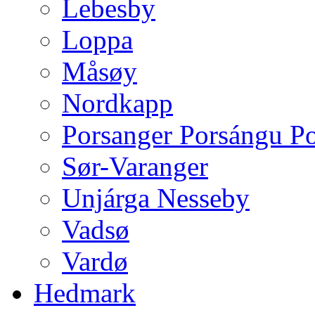
Lebesby
Loppa
Måsøy
Nordkapp
Porsanger Porsángu P
Sør-Varanger
Unjárga Nesseby
Vadsø
Vardø
Hedmark