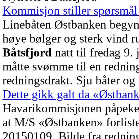
Kommisjon stiller spørsmål v
Linebåten Østbanken begynt
høye bølger og sterk vind r
Båtsfjord
natt til fredag 9.
måtte svømme til en redning
redningsdrakt. Sju båter og
Dette gikk galt da «Østbanke
Havarikommisjonen påpeker 
at M/S «Østbanken» forliste 
20150109. Bilde fra redni