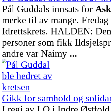
Pål Guddals innsats for
As
merke til av mange. Fredag 
Idrettskrets. HALDEN: Den 
personer som fikk Ildsjelsp
andre var Naimy
...
Gikk for samhold og solidar
I regi av LO i Indre Østfold 