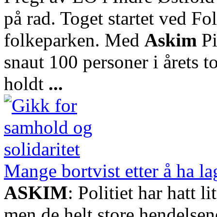
på rad. Toget startet ved Fo
folkeparken. Med
Askim
Pi
snaut 100 personer i årets to
holdt
...
Mange bortvist etter å ha l
ASKIM
: Politiet har hatt li
men de helt store hendelsene