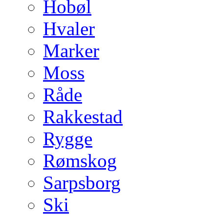
Hobøl
Hvaler
Marker
Moss
Råde
Rakkestad
Rygge
Rømskog
Sarpsborg
Ski